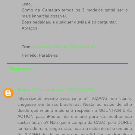
justo.
Como na Centauro temos os 3 modelos tentei ser o
mais imparcial possivel,
Boas pedaldas, e qualquer dúvida é só perguntar.
Abraços
Tom
1 de novembro de 2013 às 07:40
Perfeito! Parabéns!
Responder
Pedro
22 de outubro de 2013 às 18:38
Interessante mesmo seria se a GT XIZANG, em titânio,
chegasse em terras brasileiras. Nesta eu estou de olho
desde que vi uma materia a respeito na MOUNTAIN BIKE
ACTION para iPhone, de um ano para cá. Sonhar não
custa nada, né? Não que a compra da CALOI pela DOREL
tenha sido ruim, longe disso, mas eu estou de olho em uma
GT XIZANG desde meados dos anos 90. Aqui em Fortaleza