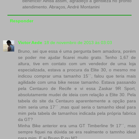
benefício! Ainda assim, agradeço a gentileza no pronto
atendimento. Abraços, André Montanini
Responder
Victor Aede
18 de novembro de 2013 às 03:03
Bruno, sei que essa é uma pergunta bem amadora, porém
se poder me ajudar ficarei muito grato. Tenho 1,67 de
altura, tive em contato com um vendedor de uma loja
especializada, estava a procura da Elite 30, o mesmo me
indicou comprar uma tamanho 15´´, falou que teria mais
agilidade com uma bike nesse tamanho. Estava passando
pela Centauro de Recife e vi essa Zaskar 9R Sport,
absolutamente mudei de ideia com relação a Elite 30. Pela
tabela do site da Centauro aparentemente a opção para
mim seria uma 17´´ ,mas qual seria o tamanho ideal para
mim pela tabela de tamanhos indicada pela própria fabrica
da GT?
Minha Bike anterior era uma GT Timberline 9r 17´´, mas
sempre fiquei na dúvida se era realmente o tamnho ideal
para mim. E ai Bruno P ou M?