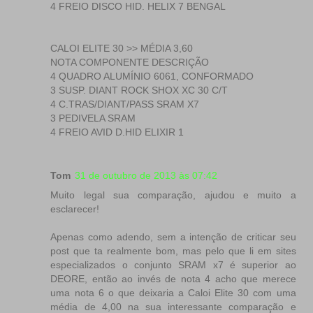
4 FREIO DISCO HID. HELIX 7 BENGAL
CALOI ELITE 30 >> MÉDIA 3,60
NOTA COMPONENTE DESCRIÇÃO
4 QUADRO ALUMÍNIO 6061, CONFORMADO
3 SUSP. DIANT ROCK SHOX XC 30 C/T
4 C.TRAS/DIANT/PASS SRAM X7
3 PEDIVELA SRAM
4 FREIO AVID D.HID ELIXIR 1
Tom
31 de outubro de 2013 às 07:42
Muito legal sua comparação, ajudou e muito a
esclarecer!
Apenas como adendo, sem a intenção de criticar seu
post que ta realmente bom, mas pelo que li em sites
especializados o conjunto SRAM x7 é superior ao
DEORE, então ao invés de nota 4 acho que merece
uma nota 6 o que deixaria a Caloi Elite 30 com uma
média de 4,00 na sua interessante comparação e