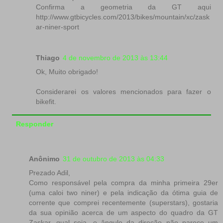
Confirma a geometria da GT aqui
http://www.gtbicycles.com/2013/bikes/mountain/xc/zask
ar-niner-sport
Thiago
4 de novembro de 2013 às 13:44
Ok, Muito obrigado!
Considerarei os valores mencionados para fazer o
bikefit.
Responder
Anônimo
31 de outubro de 2013 às 04:33
Prezado Adil,
Como responsável pela compra da minha primeira 29er
(uma caloi two niner) e pela indicação da ótima guia de
corrente que comprei recentemente (superstars), gostaria
da sua opinião acerca de um aspecto do quadro da GT
Zaskar, qual seja, o ângulo da direção não parece um