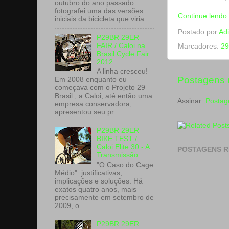
outubro do ano passado
fotografei uma das versões
Continue lendo
iniciais da bicicleta que viria ...
Postado por
Adi
P29BR 29ER
FAIR / Caloi na
Marcadores:
29
Brasil Cycle Fair
2012
A linha cresceu!
Postagens 
Em 2008 enquanto eu
começava com o Projeto 29
Brasil , a Caloi, até então uma
Assinar:
Postag
empresa conservadora,
apresentou seu pr...
P29BR 29ER
BIKE TEST /
Caloi Elite 30 - A
POSTAGENS R
Transmissão
"O Caso do Cage
Médio": justificativas,
implicações e soluções. Há
exatos quatro anos, mais
precisamente em setembro de
2009, o ...
P29BR 29ER