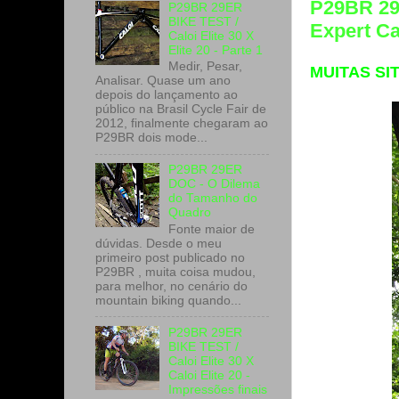
P29BR 29
P29BR 29ER
BIKE TEST /
Expert C
Caloi Elite 30 X
Elite 20 - Parte 1
Medir, Pesar,
MUITAS SI
Analisar. Quase um ano
depois do lançamento ao
público na Brasil Cycle Fair de
2012, finalmente chegaram ao
P29BR dois mode...
P29BR 29ER
DOC - O Dilema
do Tamanho do
Quadro
Fonte maior de
dúvidas. Desde o meu
primeiro post publicado no
P29BR , muita coisa mudou,
para melhor, no cenário do
mountain biking quando...
P29BR 29ER
BIKE TEST /
Caloi Elite 30 X
Caloi Elite 20 -
Impressões finais