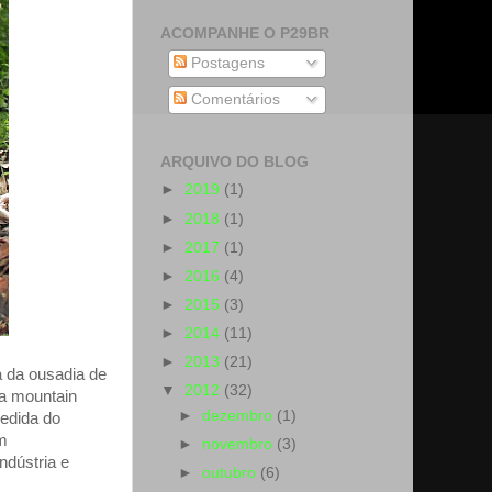
ACOMPANHE O P29BR
Postagens
Comentários
ARQUIVO DO BLOG
►
2019
(1)
►
2018
(1)
►
2017
(1)
►
2016
(4)
►
2015
(3)
►
2014
(11)
►
2013
(21)
 da ousadia de
▼
2012
(32)
ra mountain
►
dezembro
(1)
cedida do
m
►
novembro
(3)
ndústria e
►
outubro
(6)