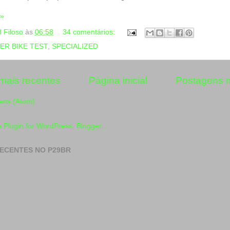
 »
l Filoso
às
06:58
34 comentários:
ER BIKE TEST
,
SPECIALIZED
mais recentes
Página inicial
Postagens m
ens (Atom)
ECENTES NO P29BR