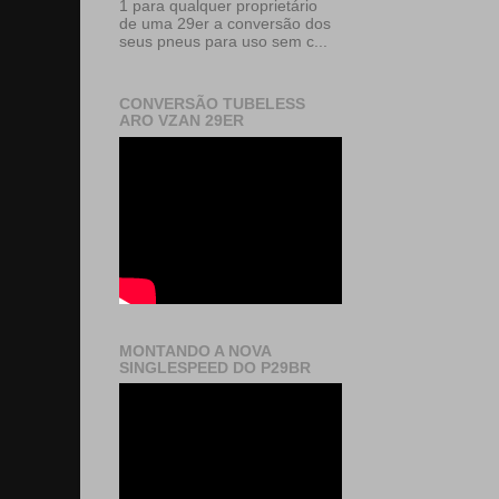
1 para qualquer proprietário
de uma 29er a conversão dos
seus pneus para uso sem c...
CONVERSÃO TUBELESS
ARO VZAN 29ER
MONTANDO A NOVA
SINGLESPEED DO P29BR