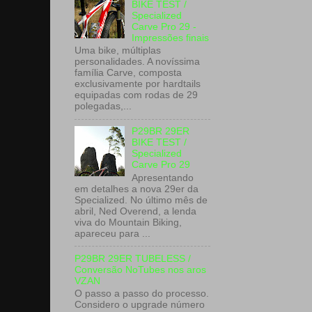
BIKE TEST /
Specialized
Carve Pro 29 -
Impressões finais
Uma bike, múltiplas
personalidades. A novíssima
família Carve, composta
exclusivamente por hardtails
equipadas com rodas de 29
polegadas,...
P29BR 29ER
BIKE TEST /
Specialized
Carve Pro 29
Apresentando
em detalhes a nova 29er da
Specialized. No último mês de
abril, Ned Overend, a lenda
viva do Mountain Biking,
apareceu para ...
P29BR 29ER TUBELESS /
Conversão NoTubes nos aros
VZAN
O passo a passo do processo.
Considero o upgrade número