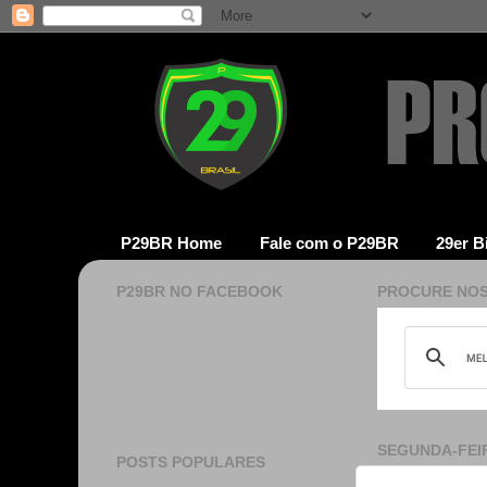
P29BR Home
Fale com o P29BR
29er B
P29BR NO FACEBOOK
PROCURE NOS
SEGUNDA-FEIR
POSTS POPULARES