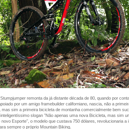
Stumpjumper remonta da já distante década de 80, quando por conta
poiado por um amigo framebuilder californiano, nascia, não a primei
a, mas sim a primeira bicicleta de montanha comercialmente bem su
nteligentíssimo slogan "Não apenas uma nova Bicicleta, mas sim u
novo Esporte", o modelo que custava 750 dólares, revolucionaria a i
para sempre o próprio Mountain Biking.