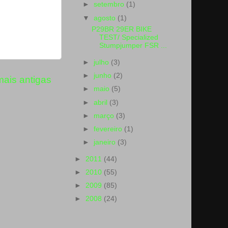
►
setembro
(1)
▼
agosto
(1)
P29BR 29ER BIKE
TEST/ Specialized
Stumpjumper FSR ...
►
julho
(3)
►
junho
(2)
ais antigas
►
maio
(5)
►
abril
(3)
►
março
(3)
►
fevereiro
(1)
►
janeiro
(3)
►
2011
(44)
►
2010
(55)
►
2009
(85)
►
2008
(24)