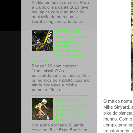
A Elite em busca da elite. Para
a Caloi, o marcante 2013 teve
seu ápice com o anúncio da
aquisição da marca pela
Dorel, conglomerado de at...
P29BR 29ER
DOC / Em busca
da relação
perfeita. Um
tratado sobre a
transmissão da
sua 29er
Rodas? 29 com certeza!
Transmissão? As
possibilidades são muitas. Nos
primórdios do P29BR , quando
ainda pedalava a minha
primeira 29er, u...
P29BR TEST -
O mítico nome 
Caloi Two Niner,
Mike Sinyard, a
pedalando a
bike do planet
primeira 29er
mundo. Com o i
brasileira
completamente 
Um aluno aplicado. Quando
estive na Bike Expo Brasil em
transformaria 