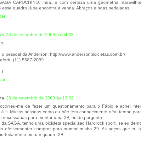
AGA CAPUCHINO..linda...e com certeza uma geometria maravilhos
e esse quadro já se encontra a venda. Abraços e boas pedaladas
der
wn
28 de setembro de 2009 às 04:33
o,
m o pessoal da Anderson: http://www.andersonbicicletas.com.br/
eferir: (11) 5687-2099
=)
der
ha
28 de setembro de 2009 às 13:32
, ocorreu-me de fazer um questionamento para o Fábio e achei inter
à ti. Muitas pessoas como eu não tem conhecimento e/ou tempo par
s necessárias para montar uma 29, então pergunto:
 da SAGA, tenho uma bicicleta specialized Hardrock sport, se eu demo
ria efetivamenter comprar para montar minha 29. As peças que eu a
erfeitamente em um quadro 29