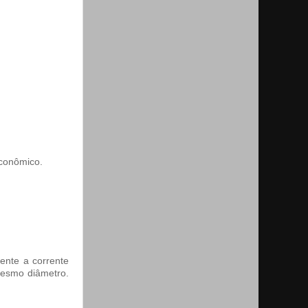
conômico.
ente a corrente
mesmo diâmetro.