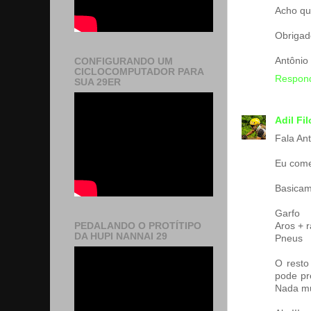
Acho qu
Obrigad
Antônio
CONFIGURANDO UM
CICLOCOMPUTADOR PARA
Respon
SUA 29ER
Adil Fi
Fala Ant
Eu come
Basicam
Garfo
Aros + r
PEDALANDO O PROTÍTIPO
DA HUPI NANNAI 29
Pneus
O resto
pode pr
Nada mu