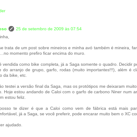
der
loso
25 de setembro de 2009 às 07:54
inha,
se trata de um post sobre mineiros e minha avó também é mineira, fa
...no momento prefiro ficar encima do muro.
 é vendida como bike completa, já a Saga somente o quadro. Decidir p
 do arranjo de grupo, garfo, rodas (muito importantes!!!), além é c
to da bike, etc.
ão testei a versão final da Saga, mas os protótipos me deixaram muit
ito. Hoje estou andando de Caloi com o garfo de carbono Niner num ar
 estou feliz.
osso te dizer é que a Caloi como vem de fábrica está mais para
fortável, já a Saga, se você preferir, pode encarar muito bem o XC co
ter ajudado.