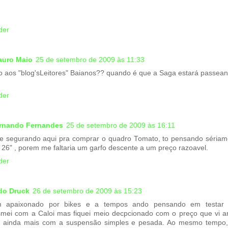
der
auro Maio
25 de setembro de 2009 às 11:33
o aos "blog'sLeitores" Baianos?? quando é que a Saga estará passea
der
ernando Fernandes
25 de setembro de 2009 às 16:11
e segurando aqui pra comprar o quadro Tomato, to pensando sériame
 26" , porem me faltaria um garfo descente a um preço razoavel.
der
do Druck
26 de setembro de 2009 às 15:23
 apaixonado por bikes e a tempos ando pensando em testar
smei com a Caloi mas fiquei meio decpcionado com o preço que vi 
 ainda mais com a suspensão simples e pesada. Ao mesmo tempo,