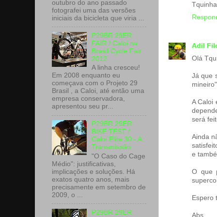
outubro do ano passado
Tquinha
fotografei uma das versões
Respon
iniciais da bicicleta que viria ...
P29BR 29ER
FAIR / Caloi na
Adil Fi
Brasil Cycle Fair
Olá Tqu
2012
A linha cresceu!
Em 2008 enquanto eu
Já que 
começava com o Projeto 29
mineiro"
Brasil , a Caloi, até então uma
empresa conservadora,
A Caloi
apresentou seu pr...
depende
será fei
P29BR 29ER
BIKE TEST /
Ainda n
Caloi Elite 30 - A
satisfe
Transmissão
e também
"O Caso do Cage
Médio": justificativas,
implicações e soluções. Há
O que p
exatos quatro anos, mais
supercon
precisamente em setembro de
2009, o ...
Espero 
P29BR 29ER
Abs,