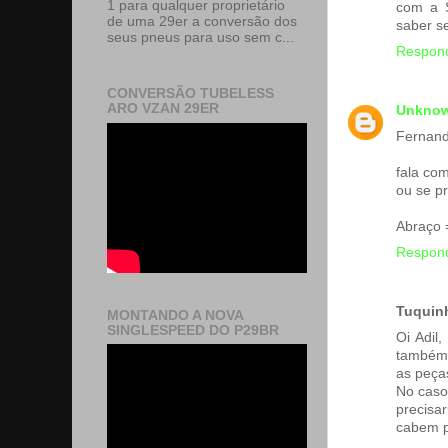
1 para qualquer proprietário
com a S
de uma 29er a conversão dos
saber s
seus pneus para uso sem c...
Respon
CONVERSÃO TUBELESS
ARO VZAN 29ER
Unkno
Fernand
fala co
ou se pr
Abraço 
Respon
Tuquin
MONTANDO A NOVA
SINGLESPEED DO P29BR
Oi Adil
também 
as peça
No caso
precisa
cabem p