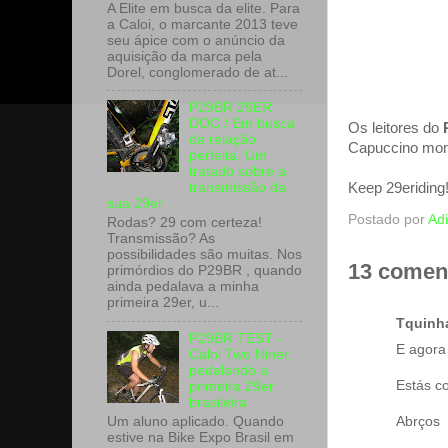
A Elite em busca da elite. Para
a Caloi, o marcante 2013 teve
seu ápice com o anúncio da
aquisição da marca pela
Dorel, conglomerado de at...
P29BR 29ER
DOC / Em busca
Os leitores do
da relação
Capuccino mon
perfeita. Um
tratado sobre a
Keep 29eriding
transmissão da
sua 29er
Postado por
Adi
Rodas? 29 com certeza!
Transmissão? As
possibilidades são muitas. Nos
13 coment
primórdios do P29BR , quando
ainda pedalava a minha
primeira 29er, u...
Tquinh
P29BR TEST -
E agora
Caloi Two Niner,
pedalando a
Estás c
primeira 29er
brasileira
Abrços
Um aluno aplicado. Quando
estive na Bike Expo Brasil em