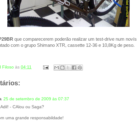
P29BR
que comparecerem poderão realizar um test-drive num noví
tado com o grupo Shimano XTR, cassette 12-36 e 10,8Kg de peso.
!
l Filoso
às
04:11
ários:
a
25 de setembro de 2009 às 07:37
 Adil! - CAlou ou Saga?
om uma grande responsabildade!