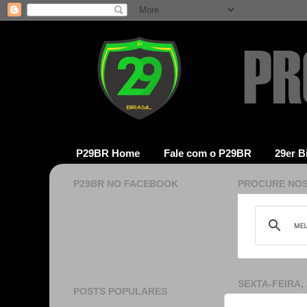
P29BR Home
Fale com o P29BR
29er B
P29BR NO FACEBOOK
PROCURE NOS
SEXTA-FEIRA,
POSTS POPULARES