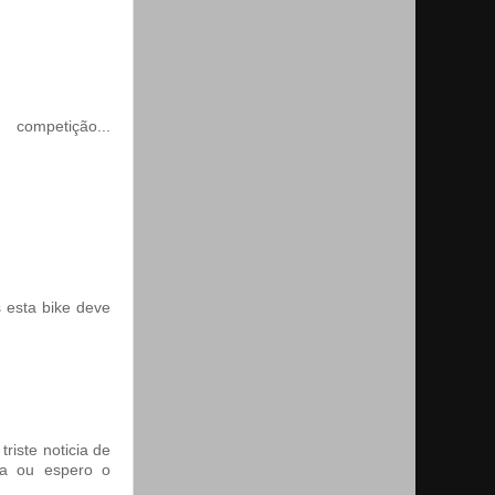
tição...
 esta bike deve
riste noticia de
da ou espero o