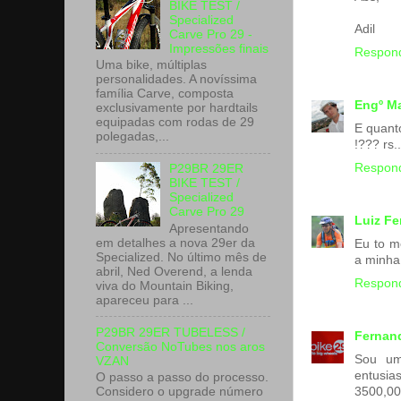
BIKE TEST /
Specialized
Adil
Carve Pro 29 -
Impressões finais
Respon
Uma bike, múltiplas
personalidades. A novíssima
família Carve, composta
Engº M
exclusivamente por hardtails
equipadas com rodas de 29
E quant
polegadas,...
!??? rs..
Respon
P29BR 29ER
BIKE TEST /
Specialized
Carve Pro 29
Luiz F
Apresentando
em detalhes a nova 29er da
Eu to m
Specialized. No último mês de
a minha
abril, Ned Overend, a lenda
Respon
viva do Mountain Biking,
apareceu para ...
P29BR 29ER TUBELESS /
Fernan
Conversão NoTubes nos aros
Sou um
VZAN
entusia
O passo a passo do processo.
3500,00
Considero o upgrade número