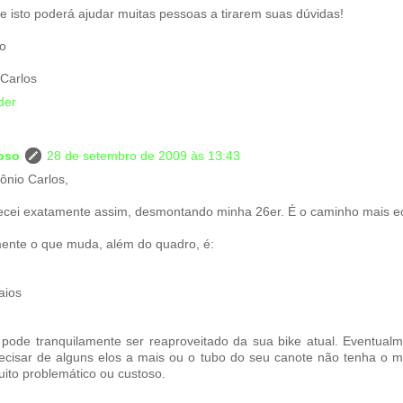
e isto poderá ajudar muitas pessoas a tirarem suas dúvidas!
o
 Carlos
der
loso
28 de setembro de 2009 às 13:43
ônio Carlos,
cei exatamente assim, desmontando minha 26er. É o caminho mais e
ente o que muda, além do quadro, é:
aios
 pode tranquilamente ser reaproveitado da sua bike atual. Eventualm
ecisar de alguns elos a mais ou o tubo do seu canote não tenha o 
ito problemático ou custoso.