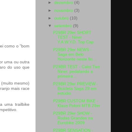
►
dezembro
(4)
►
novembro
(3)
►
outubro
(10)
▼
setembro
(9)
P29BR 29er SHORT
TEST - Niner
Y.A.W.Y.D. Top Cap
rei como o "bom
P29BR 29er NEWS -
Saga em Belo
Horizonte neste fin...
or uma ou outra
P29BR TEST - Caloi Two
laro do uso que
Niner, pedalando a
primeira...
o (muito mesmo)
P29BR 29er PREVIEW -
Bicicleta Saga 29 em
ranjo mais race
estúdio
P29BR CUSTOM BIKE -
 uma trailbike
Klaus Poloni MTB 29er
mpetitivo.
P29BR 29er SHOW -
Rodas Grandes na
Eurobike 2009
P29BR SENSATION -