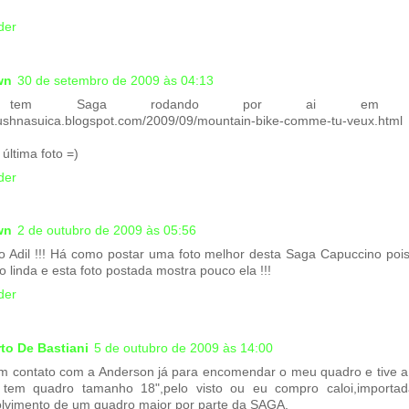
der
wn
30 de setembro de 2009 às 04:13
tem Saga rodando por ai em compe
blushnasuica.blogspot.com/2009/09/mountain-bike-comme-tu-veux.html
última foto =)
der
wn
2 de outubro de 2009 às 05:56
o Adil !!! Há como postar uma foto melhor desta Saga Capuccino pois
do linda e esta foto postada mostra pouco ela !!!
der
to De Bastiani
5 de outubro de 2009 às 14:00
em contato com a Anderson já para encomendar o meu quadro e tive a t
tem quadro tamanho 18",pelo visto ou eu compro caloi,importa
lvimento de um quadro maior por parte da SAGA.