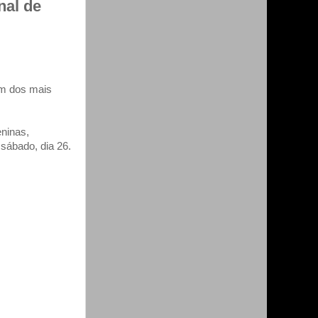
nal de
um dos mais
ninas,
sábado, dia 26.