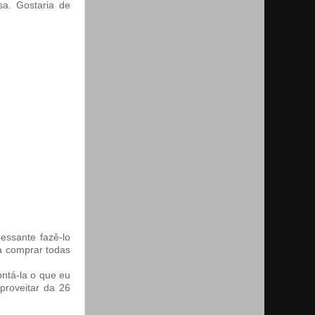
a. Gostaria de
essante fazê-lo
a comprar todas
ntá-la o que eu
proveitar da 26