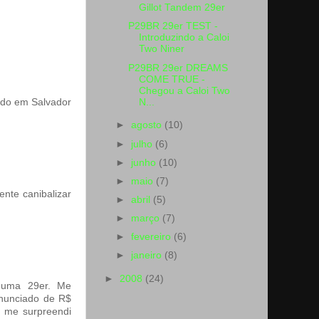
Gillot Tandem 29er
P29BR 29er TEST -
Introduzindo a Caloi
Two Niner
P29BR 29er DREAMS
COME TRUE -
Chegou a Caloi Two
N...
ndo em Salvador
►
agosto
(10)
►
julho
(6)
►
junho
(10)
►
maio
(7)
nte canibalizar
►
abril
(5)
►
março
(7)
►
fevereiro
(6)
►
janeiro
(8)
►
2008
(24)
 uma 29er. Me
anunciado de R$
 me surpreendi