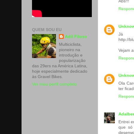
Abs!!!
Respon
Unkno
QUEM SOU EU
Já 
Adil Filoso
http://
Multiciclista,
pioneiro na
Vejam a 
introdução e
Respon
popularização
das 29ers na América Latina,
hoje especialmente dedicado
Unkno
às Gravel Bikes.
Ola Car
Ver meu perfil completo
ter fica
Respon
Adalber
Entrei 
que só 
desenvo