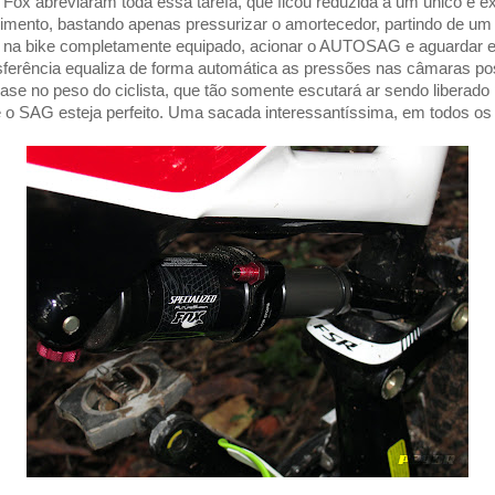
a Fox abreviaram toda essa tarefa, que ficou reduzida a um único e 
imento, bastando apenas pressurizar o amortecedor, partindo de um 
ir na bike completamente equipado, acionar o AUTOSAG e aguardar 
nsferência equaliza de forma automática as pressões nas câmaras pos
se no peso do ciclista, que tão somente escutará ar sendo liberado 
 o SAG esteja perfeito. Uma sacada interessantíssima, em todos os 