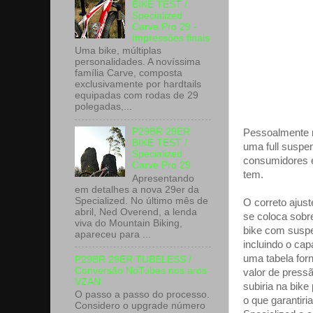
BIKE TEST /
Specialized
Carve Pro 29 -
Impressões finais
Uma bike, múltiplas
personalidades. A novíssima
família Carve, composta
exclusivamente por hardtails
equipadas com rodas de 29
polegadas,...
P29BR 29ER
Pessoalmente m
BIKE TEST /
uma full suspe
Specialized
consumidores e
Carve Pro 29
tem.
Apresentando
em detalhes a nova 29er da
Specialized. No último mês de
O correto ajust
abril, Ned Overend, a lenda
se coloca sobr
viva do Mountain Biking,
bike com suspen
apareceu para ...
incluindo o cap
uma tabela forn
P29BR 29ER TUBELESS /
Conversão NoTubes nos aros
valor de pressã
VZAN
subiria na bike
O passo a passo do processo.
o que garanti
Considero o upgrade número