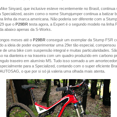
Mike Sinyard, que inclusive esteve recentemente no Brasil, continua
 Specialized, assim como o nome Stumpjumper continua a batizar b
a linha da marca americana. Não poderia ser diferente com a Stu
 29 que o
P29BR
testa agora, a Expert é o segundo modelo na linha
uada abaixo apenas da S-Works.
longos meses até o
P29BR
conseguir um exemplar da Stump FSR c
do a ideia de poder experimentar uma 29er tão especial, compensou 
se de uma bike com suspensão integral e muitas particularidades. Sã
 na dianteira e na traseira com um quadro produzido em carbono pro
ngulo traseiro em alumínio M5. Tudo isso somado a um amortecedo
specialmente para a Specialized, contando com o super eficiente Brai
o AUTOSAG, o que por si só já valeria uma olhada mais atenta.