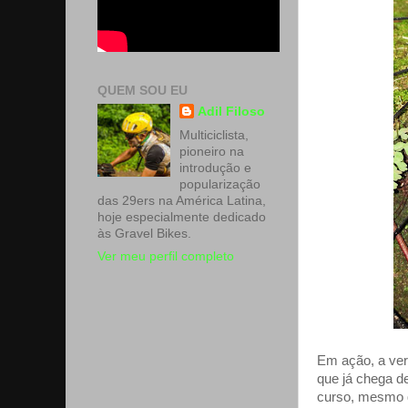
QUEM SOU EU
Adil Filoso
Multiciclista,
pioneiro na
introdução e
popularização
das 29ers na América Latina,
hoje especialmente dedicado
às Gravel Bikes.
Ver meu perfil completo
Em ação, a ver
que já chega d
curso, mesmo q