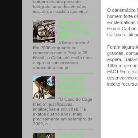
outubro do ano passado
fotografei uma das versões
O carismático 
iniciais da bicicleta que viria ...
homem forte da
emblemáticas n
P29BR 29ER
FAIR / Caloi na
Expert Carbon
Brasil Cycle Fair
trailbikes, sit
2012
A linha cresceu!
Foram alguns 
Em 2008 enquanto eu
começava com o Projeto 29
grandes, contu
Brasil , a Caloi, até então uma
espera. Trata-
empresa conservadora,
130mm de curso
apresentou seu pr...
FACT 9m e triâ
desenvolvido e
P29BR 29ER
BIKE TEST /
inédito recurs
Caloi Elite 30 - A
Transmissão
"O Caso do Cage
Médio": justificativas,
implicações e soluções. Há
exatos quatro anos, mais
precisamente em setembro de
2009, o ...
P29BR 29ER