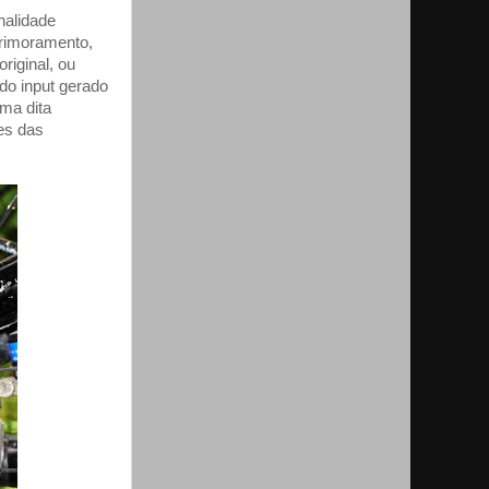
nalidade
primoramento,
riginal, ou
do input gerado
rma dita
es das