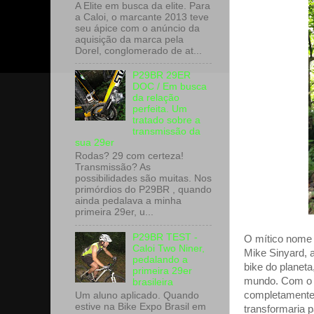
A Elite em busca da elite. Para
a Caloi, o marcante 2013 teve
seu ápice com o anúncio da
aquisição da marca pela
Dorel, conglomerado de at...
P29BR 29ER
DOC / Em busca
da relação
perfeita. Um
tratado sobre a
transmissão da
sua 29er
Rodas? 29 com certeza!
Transmissão? As
possibilidades são muitas. Nos
primórdios do P29BR , quando
ainda pedalava a minha
primeira 29er, u...
P29BR TEST -
O mítico nome 
Caloi Two Niner,
Mike Sinyard, a
pedalando a
bike do planet
primeira 29er
mundo. Com o i
brasileira
completamente 
Um aluno aplicado. Quando
estive na Bike Expo Brasil em
transformaria 