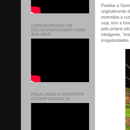
Pedalar a Stum
originalmente 
estendida a out
seja, tem a fu
CONFIGURANDO UM
pelo próprio pi
CICLOCOMPUTADOR PARA
inteligente, "
SUA 29ER
irregularidades
PEDALANDO O PROTÍTIPO
DA HUPI NANNAI 29