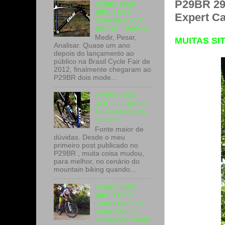
P29BR 29
P29BR 29ER
BIKE TEST /
Expert C
Caloi Elite 30 X
Elite 20 - Parte 1
Medir, Pesar,
MUITAS SI
Analisar. Quase um ano
depois do lançamento ao
público na Brasil Cycle Fair de
2012, finalmente chegaram ao
P29BR dois mode...
P29BR 29ER
DOC - O Dilema
do Tamanho do
Quadro
Fonte maior de
dúvidas. Desde o meu
primeiro post publicado no
P29BR , muita coisa mudou,
para melhor, no cenário do
mountain biking quando...
P29BR 29ER
BIKE TEST /
Caloi Elite 30 X
Caloi Elite 20 -
Impressões finais