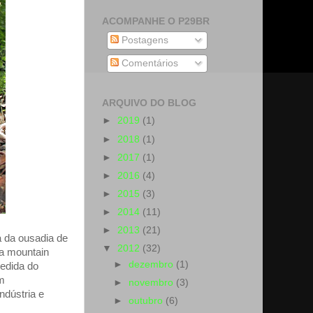
ACOMPANHE O P29BR
Postagens
Comentários
ARQUIVO DO BLOG
►
2019
(1)
►
2018
(1)
►
2017
(1)
►
2016
(4)
►
2015
(3)
►
2014
(11)
►
2013
(21)
 da ousadia de
▼
2012
(32)
ra mountain
►
dezembro
(1)
cedida do
m
►
novembro
(3)
ndústria e
►
outubro
(6)