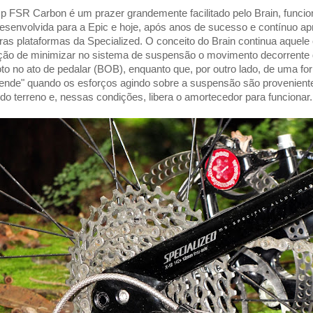
p FSR Carbon é um prazer grandemente facilitado pelo Brain, funcio
desenvolvida para a Epic e hoje, após anos de sucesso e contínuo a
ras plataformas da Specialized. O conceito do Brain continua aquele o
nção de minimizar no sistema de suspensão o movimento decorrente 
loto no ato de pedalar (BOB), enquanto que, por outro lado, de uma fo
entende" quando os esforços agindo sobre a suspensão são provenient
 do terreno e, nessas condições, libera o amortecedor para funcionar.