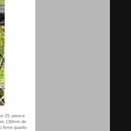
n 29, parece
 com 130mm de
o firme quanto