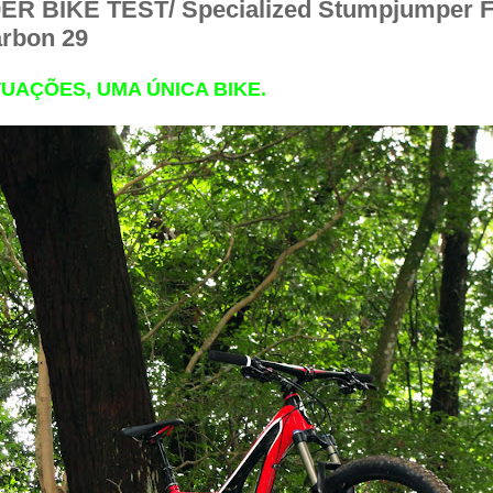
ER BIKE TEST/ Specialized Stumpjumper 
arbon 29
TUAÇÕES, UMA ÚNICA BIKE.