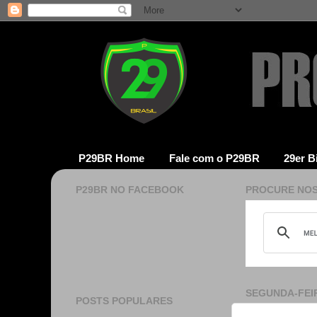
P29BR Home
Fale com o P29BR
29er B
P29BR NO FACEBOOK
PROCURE NOS
SEGUNDA-FEIR
POSTS POPULARES