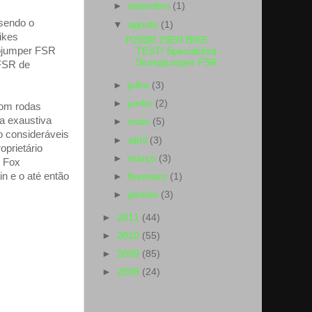
►
setembro
(1)
 sendo o
▼
agosto
(1)
ikes
P29BR 29ER BIKE
mpjumper FSR
TEST/ Specialized
Stumpjumper FSR ...
 FSR de
►
julho
(3)
►
junho
(2)
om rodas
a exaustiva
►
maio
(5)
o consideráveis
►
abril
(3)
prietário
►
março
(3)
r Fox
n e o até então
►
fevereiro
(1)
►
janeiro
(3)
►
2011
(44)
►
2010
(55)
►
2009
(85)
►
2008
(24)