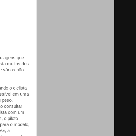
gulagens que
usta muitos dos
e vários não
ndo o ciclista
ossível em uma
u peso,
ão consultar
clista com um
, o piloto
 para o modelo,
AG, a