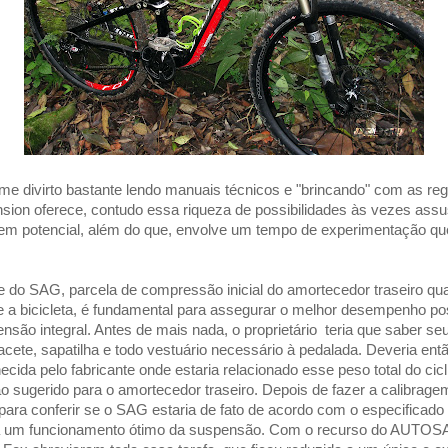
e divirto bastante lendo manuais técnicos e "brincando" com as re
nsion oferece, contudo essa riqueza de possibilidades às vezes ass
m potencial, além do que, envolve um tempo de experimentação qu
e do SAG, parcela de compressão inicial do amortecedor traseiro qua
e a bicicleta, é fundamental para assegurar o melhor desempenho p
são integral. Antes de mais nada, o proprietário teria que saber se
acete, sapatilha e todo vestuário necessário à pedalada. Deveria ent
ecida pelo fabricante onde estaria relacionado esse peso total do ci
o sugerido para o amortecedor traseiro. Depois de fazer a calibragem
 para conferir se o SAG estaria de fato de acordo com o especificado
ria um funcionamento ótimo da suspensão. Com o recurso do AUTOS