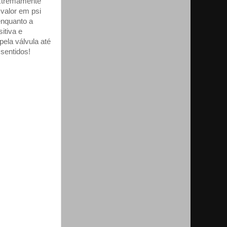
extremamente
valor em psi
enquanto a
itiva e
pela válvula até
sentidos!