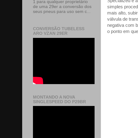
Specialized e 
1 para qualquer proprietário
simples proced
de uma 29er a conversão dos
seus pneus para uso sem c...
mais alto, sub
válvula de tra
negativa com ba
CONVERSÃO TUBELESS
o ponto em que
ARO VZAN 29ER
MONTANDO A NOVA
SINGLESPEED DO P29BR