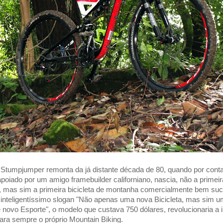
Stumpjumper remonta da já distante década de 80, quando por conta
poiado por um amigo framebuilder californiano, nascia, não a primei
a, mas sim a primeira bicicleta de montanha comercialmente bem su
nteligentíssimo slogan "Não apenas uma nova Bicicleta, mas sim u
novo Esporte", o modelo que custava 750 dólares, revolucionaria a i
para sempre o próprio Mountain Biking.