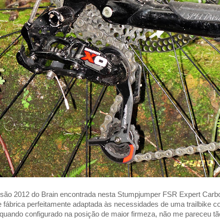
são 2012 do Brain encontrada nesta Stumpjumper FSR Expert Carbo
e fábrica perfeitamente adaptada às necessidades de uma trailbike
uando configurado na posição de maior firmeza, não me pareceu tã