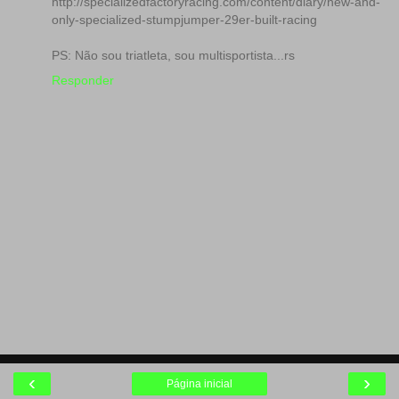
http://specializedfactoryracing.com/content/diary/new-and-
only-specialized-stumpjumper-29er-built-racing
PS: Não sou triatleta, sou multisportista...rs
Responder
‹
›
Página inicial