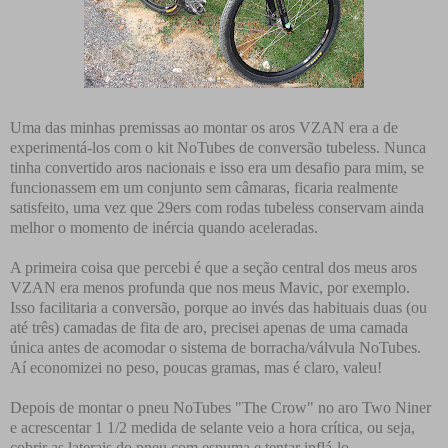
Uma das minhas premissas ao montar os aros VZAN era a de
experimentá-los com o kit NoTubes de conversão tubeless. Nunca
tinha convertido aros nacionais e isso era um desafio para mim, se
funcionassem em um conjunto sem câmaras, ficaria realmente
satisfeito, uma vez que 29ers com rodas tubeless conservam ainda
melhor o momento de inércia quando aceleradas.
A primeira coisa que percebi é que a seção central dos meus aros
VZAN era menos profunda que nos meus Mavic, por exemplo.
Isso facilitaria a conversão, porque ao invés das habituais duas (ou
até três) camadas de fita de aro, precisei apenas de uma camada
única antes de acomodar o sistema de borracha/válvula NoTubes.
Aí economizei no peso, poucas gramas, mas é claro, valeu!
Depois de montar o pneu NoTubes "The Crow" no aro Two Niner
e acrescentar 1 1/2 medida de selante veio a hora crítica, ou seja,
cobrir as laterais do pneu com espuma e tentar inflá-lo.