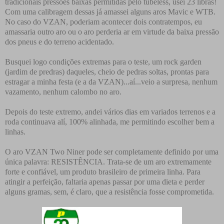
tradicionais pressões baixas permitidas pelo tubeless, usei 23 libras!
Com uma calibragem dessas já amassei alguns aros Mavic e WTB.
No caso do VZAN, poderiam acontecer dois contratempos, eu
amassaria outro aro ou o aro perderia ar em virtude da baixa pressão
dos pneus e do terreno acidentado.
Busquei logo condições extremas para o teste, um rock garden
(jardim de predras) daqueles, cheio de pedras soltas, prontas para
estragar a minha festa (e a da VZAN)...aí...veio a surpresa, nenhum
vazamento, nenhum calombo no aro.
Depois do teste extremo, andei vários dias em variados terrenos e a
roda continuava alí, 100% alinhada, me permitindo escolher bem a
linhas.
O aro VZAN Two Niner pode ser completamente definido por uma
única palavra: RESISTÊNCIA. Trata-se de um aro extremamente
forte e confiável, um produto brasileiro de primeira linha. Para
atingir a perfeição, faltaria apenas passar por uma dieta e perder
alguns gramas, sem, é claro, que a resistência fosse comprometida.