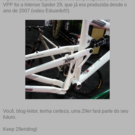
VPP foi a Intense Spider 29, que já era produzida desde o
ano de 2007 (valeu Eduardo!!!).
Você, blog-leitor, tenha certeza, uma 29er fará parte do seu
futuro.
Keep 29eriding!