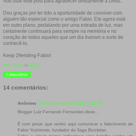
Vou usar este post para agradecer diretamente a Deus.
Dou graças por ter tido a oportunidade de conviver com
alguém tão especial como o amigo Fabio. Ele agora está
em outro plano, pedalando por uma estrada de luz, mas
certamente continuará para sempre na memória e no
coração de todos aqueles que um dia tiveram a sorte de
conhecê-lo.
Keep 29eriding Fabio!
Adil Filoso
às
15:37
Compartilhar
14 comentários:
Anônimo
20 de fevereiro de 2011 às 15:39
Blogger Luiz Fernando Fernandes disse...
É com pesar que venho aqui comunicar o falecimento de
Fabio Yoshimoto, fundador da Saga Bicicletas.
Fabio a algum tempo enfrentava uma batalha contra um