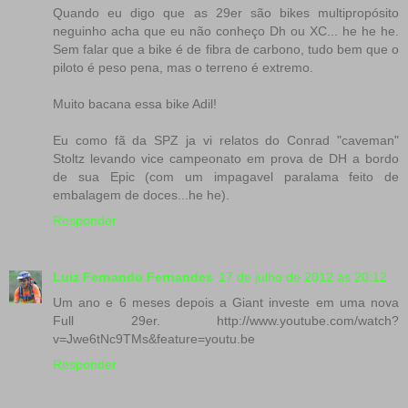
Quando eu digo que as 29er são bikes multipropósito
neguinho acha que eu não conheço Dh ou XC... he he he.
Sem falar que a bike é de fibra de carbono, tudo bem que o
piloto é peso pena, mas o terreno é extremo.
Muito bacana essa bike Adil!
Eu como fã da SPZ ja vi relatos do Conrad "caveman"
Stoltz levando vice campeonato em prova de DH a bordo
de sua Epic (com um impagavel paralama feito de
embalagem de doces...he he).
Responder
Luiz Fernando Fernandes
17 de julho de 2012 às 20:12
Um ano e 6 meses depois a Giant investe em uma nova
Full 29er. http://www.youtube.com/watch?
v=Jwe6tNc9TMs&feature=youtu.be
Responder