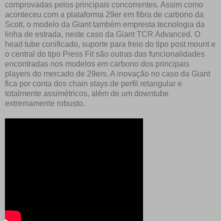
comprovadas pelos principais concorrentes. Assim como
aconteceu com a plataforma 29er em fibra de carbono da
Scott, o modelo da Giant também empresta tecnologia da
linha de estrada, neste caso da Giant TCR Advanced. O
head tube conificado, suporte para freio do tipo post mount e
o central do tipo Press Fit são outras das funcionalidades
encontradas nos modelos em carbono dos principais
players do mercado de 29ers. A inovação no caso da Giant
fica por conta dos chain stays de perfil retangular e
totalmente assimétricos, além de um downtube
extremamente robusto.