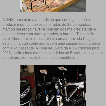
A KHS, uma marca de tradição que começou cedo a
produzir mountain bikes com rodas de 29 polegadas,
marcou presença na feira com um dos maiores stands e
dois modelos com rodas grandes, a hardtail Tucson de
custoXbenefício interessante e a uma renovada Flagstaff,
esta última que conta agora com uma suspensão dianteira
com eixo passante. A linha de 29ers da KHS cresceu para
2012, serão cinco modelos vendidos no Brasil, inclusive um
de entrada com custo bastante competitivo.