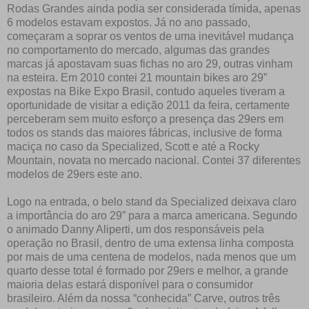
Rodas Grandes ainda podia ser considerada tímida, apenas
6 modelos estavam expostos. Já no ano passado,
começaram a soprar os ventos de uma inevitável mudança
no comportamento do mercado, algumas das grandes
marcas já apostavam suas fichas no aro 29, outras vinham
na esteira. Em 2010 contei 21 mountain bikes aro 29”
expostas na Bike Expo Brasil, contudo aqueles tiveram a
oportunidade de visitar a edição 2011 da feira, certamente
perceberam sem muito esforço a presença das 29ers em
todos os stands das maiores fábricas, inclusive de forma
maciça no caso da Specialized, Scott e até a Rocky
Mountain, novata no mercado nacional. Contei 37 diferentes
modelos de 29ers este ano.
Logo na entrada, o belo stand da Specialized deixava claro
a importância do aro 29” para a marca americana. Segundo
o animado Danny Aliperti, um dos responsáveis pela
operação no Brasil, dentro de uma extensa linha composta
por mais de uma centena de modelos, nada menos que um
quarto desse total é formado por 29ers e melhor, a grande
maioria delas estará disponível para o consumidor
brasileiro. Além da nossa “conhecida” Carve, outros três