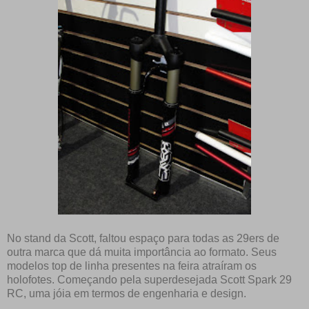
No stand da Scott, faltou espaço para todas as 29ers de
outra marca que dá muita importância ao formato. Seus
modelos top de linha presentes na feira atraíram os
holofotes. Começando pela superdesejada Scott Spark 29
RC, uma jóia em termos de engenharia e design.