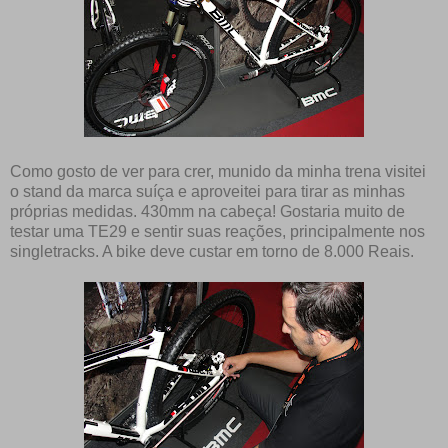
Como gosto de ver para crer, munido da minha trena visitei
o stand da marca suíça e aproveitei para tirar as minhas
próprias medidas. 430mm na cabeça! Gostaria muito de
testar uma TE29 e sentir suas reações, principalmente nos
singletracks. A bike deve custar em torno de 8.000 Reais.