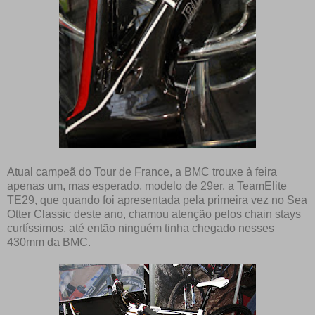
Atual campeã do Tour de France, a BMC trouxe à feira
apenas um, mas esperado, modelo de 29er, a TeamElite
TE29, que quando foi apresentada pela primeira vez no Sea
Otter Classic deste ano, chamou atenção pelos chain stays
curtíssimos, até então ninguém tinha chegado nesses
430mm da BMC.