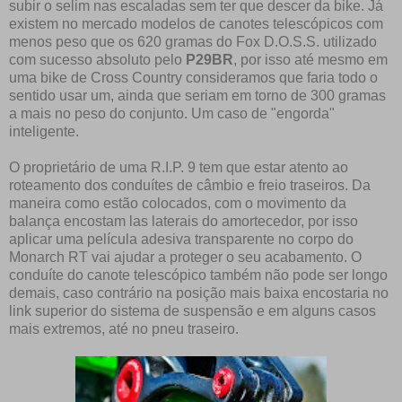
subir o selim nas escaladas sem ter que descer da bike. Já
existem no mercado modelos de canotes telescópicos com
menos peso que os 620 gramas do Fox D.O.S.S. utilizado
com sucesso absoluto pelo
P29BR
, por isso até mesmo em
uma bike de Cross Country consideramos que faria todo o
sentido usar um, ainda que seriam em torno de 300 gramas
a mais no peso do conjunto. Um caso de "engorda"
inteligente.
O proprietário de uma R.I.P. 9 tem que estar atento ao
roteamento dos conduítes de câmbio e freio traseiros. Da
maneira como estão colocados, com o movimento da
balança encostam las laterais do amortecedor, por isso
aplicar uma película adesiva transparente no corpo do
Monarch RT vai ajudar a proteger o seu acabamento. O
conduíte do canote telescópico também não pode ser longo
demais, caso contrário na posição mais baixa encostaria no
link superior do sistema de suspensão e em alguns casos
mais extremos, até no pneu traseiro.