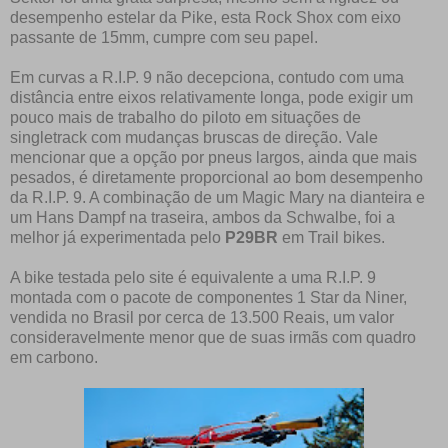
desempenho estelar da Pike, esta Rock Shox com eixo
passante de 15mm, cumpre com seu papel.
Em curvas a R.I.P. 9 não decepciona, contudo com uma
distância entre eixos relativamente longa, pode exigir um
pouco mais de trabalho do piloto em situações de
singletrack com mudanças bruscas de direção. Vale
mencionar que a opção por pneus largos, ainda que mais
pesados, é diretamente proporcional ao bom desempenho
da R.I.P. 9. A combinação de um Magic Mary na dianteira e
um Hans Dampf na traseira, ambos da Schwalbe, foi a
melhor já experimentada pelo
P29BR
em Trail bikes.
A bike testada pelo site é equivalente a uma R.I.P. 9
montada com o pacote de componentes 1 Star da Niner,
vendida no Brasil por cerca de 13.500 Reais, um valor
consideravelmente menor que de suas irmãs com quadro
em carbono.