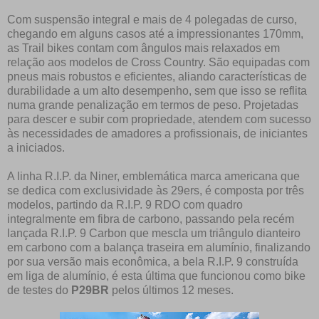
Com suspensão integral e mais de 4 polegadas de curso,
chegando em alguns casos até a impressionantes 170mm,
as Trail bikes contam com ângulos mais relaxados em
relação aos modelos de Cross Country. São equipadas com
pneus mais robustos e eficientes, aliando características de
durabilidade a um alto desempenho, sem que isso se reflita
numa grande penalização em termos de peso. Projetadas
para descer e subir com propriedade, atendem com sucesso
às necessidades de amadores a profissionais, de iniciantes
a iniciados.
A linha R.I.P. da Niner, emblemática marca americana que
se dedica com exclusividade às 29ers, é composta por três
modelos, partindo da R.I.P. 9 RDO com quadro
integralmente em fibra de carbono, passando pela recém
lançada R.I.P. 9 Carbon que mescla um triângulo dianteiro
em carbono com a balança traseira em alumínio, finalizando
por sua versão mais econômica, a bela R.I.P. 9 construída
em liga de alumínio, é esta última que funcionou como bike
de testes do
P29BR
pelos últimos 12 meses.